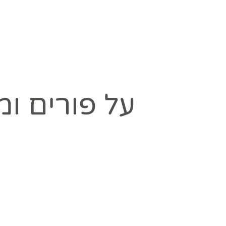
Yeshivat Avney
y
About Us
AVNEY KODESH
Kodesh
על פורים ומ